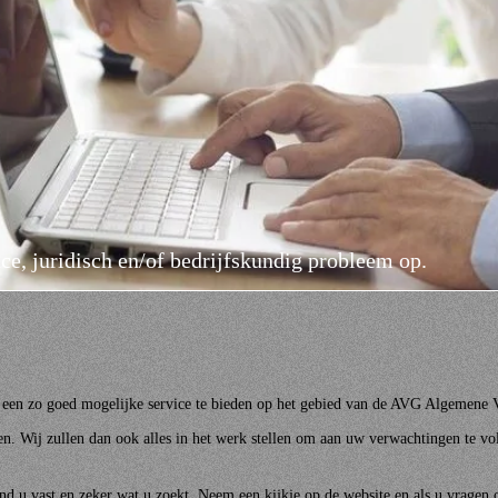
e, juridisch en/of bedrijfskundig probleem op.
t een zo goed mogelijke service te bieden op het gebied van de AVG Algemen
n. Wij zullen dan ook alles in het werk stellen om aan uw verwachtingen te vo
ind u vast en zeker wat u zoekt. Neem een kijkje op de website en als u vragen