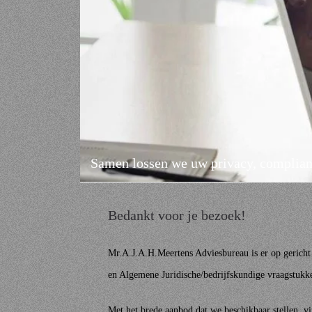
Samen lossen we uw privacy, complianc
Bedankt voor je bezoek!
Mr.A.J.A.H.Meertens Adviesbureau is er op gerich
en Algemene Juridische/bedrijfskundige vraagstukke
Met het brede aanbod dat we beschikbaar stellen, v