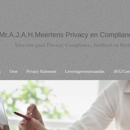
Mr.A.J.A.H.Meertens Privacy en Complian
Voor een goed Privacy, Compliance, Juridisch en Bedr
g
Over
Privacy Statement
Leveringsvooorwaarden
AVG/Comp